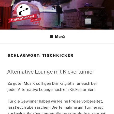
Zum
Inhalt
springen
STUDENTENCAFÉ
Die Kultkneipe in Ulm seit 1977
Menü
SCHLAGWORT:
TISCHKICKER
Alternative Lounge mit Kickerturnier
Zu guter Musik, süffigen Drinks gibt´s für euch bei
jeder Alternative Lounge noch ein Kickerturnier!
Für die Gewinner haben wir kleine Preise vorbereitet,
lasst euch überraschen! Die Teilnahme am Turnier ist
kostenlos, ihr könnt gerne alleine oder als Team vorbei