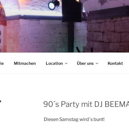
NCAFÉ
ie
Mitmachen
Location
Über uns
Kontakt
P
90´s Party mit DJ BEEMA
Diesen Samstag wird´s bunt!