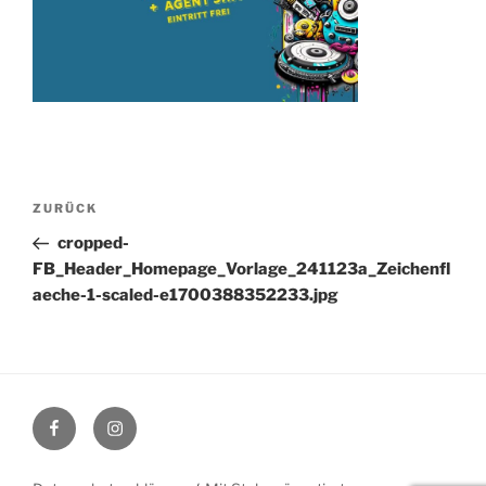
Beitragsnavigation
Vorheriger
ZURÜCK
Beitrag
cropped-
FB_Header_Homepage_Vorlage_241123a_Zeichenfl
aeche-1-scaled-e1700388352233.jpg
Facebook
Instagram