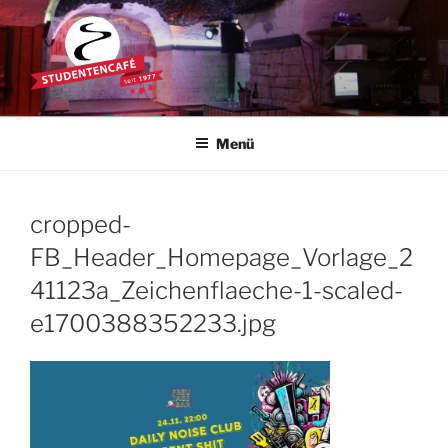
Zum
Inhalt
springen
STUDENTENCAFÉ
Die Kultkneipe in Ulm seit 1977
Menü
cropped-
FB_Header_Homepage_Vorlage_2
41123a_Zeichenflaeche-1-scaled-
e1700388352233.jpg