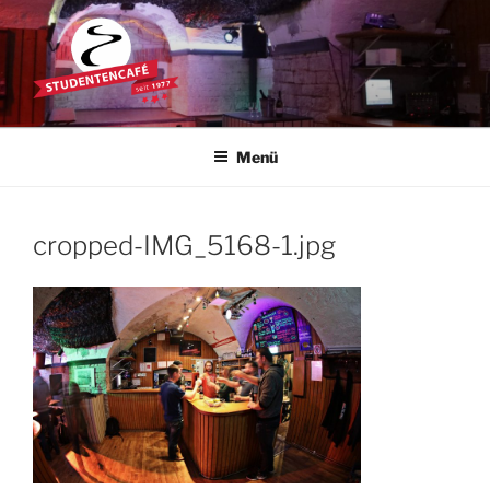
Zum
Inhalt
springen
STUDENTENCAFÉ
Die Kultkneipe in Ulm seit 1977
Menü
cropped-IMG_5168-1.jpg