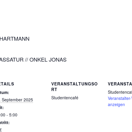
CK HARTMANN
/ ASSATUR // ONKEL JONAS
ETAILS
VERANSTALTUNGSO
VERANSTA
RT
Studentenca
tum:
Studentencafé
Veranstalter
. September 2025
anzeigen
it:
:00 - 5:00
tritt:
€