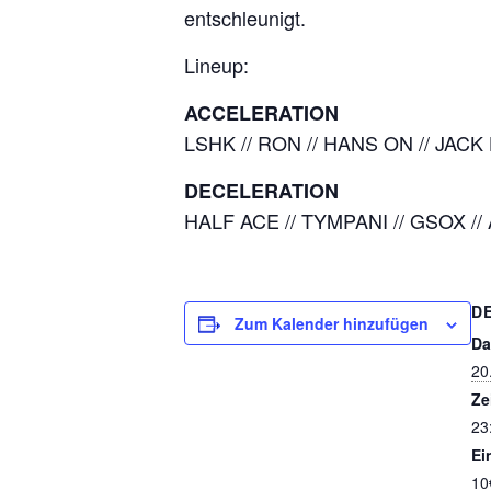
entschleunigt.
Lineup:
ACCELERATION
LSHK // RON // HANS ON // JA
DECELERATION
HALF ACE // TYMPANI // GSOX /
D
Zum Kalender hinzufügen
Da
20
Ze
23
Ein
10