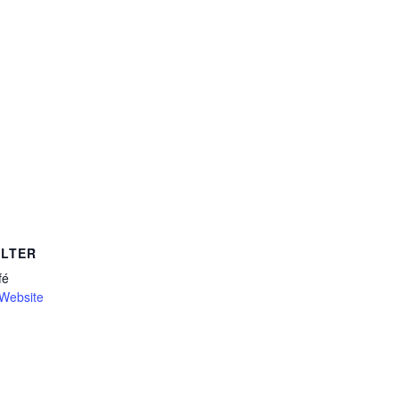
LTER
fé
-Website