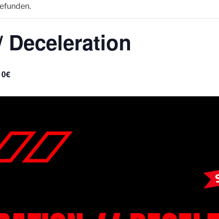
gefunden.
/ Deceleration
10€