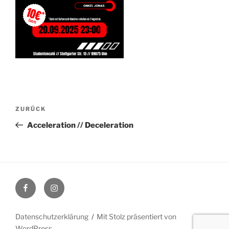
Beitragsnavigation
Vorheriger
ZURÜCK
Beitrag
Acceleration // Deceleration
Facebook
Instagram
Datenschutzerklärung
Mit Stolz präsentiert von
WordPress