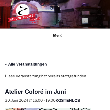
Zum
Inhalt
springen
STUDENTENCAFÉ
Die Kultkneipe in Ulm seit 1977
Menü
« Alle Veranstaltungen
Diese Veranstaltung hat bereits stattgefunden.
Atelier Coloré im Juni
KOSTENLOS
30. Juni 2024 @ 16:00
-
19:00