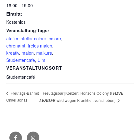
16:00 - 19:00
Eintritt:
Kostenlos
Veranstaltung-Tags:
atelier
,
atelier colore
,
colore
,
ehrenamt
,
freies malen
,
kreativ
,
malen
,
malkurs
,
Studentencafe
,
Ulm
VERANSTALTUNGSORT
Studentencafé
Freutagsbar [Konzert: Horizons Colony & 𝙃𝙄𝙑𝙀
Freutags-Bar mit
Onkel Jonas
𝙇𝙀𝘼𝘿𝙀𝙍 wird wegen Krankheit verschoben]
Facebook
Instagram