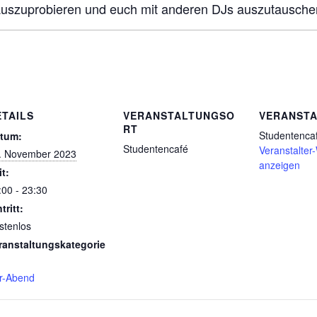
auszuprobieren und euch mit anderen DJs auszutausche
ETAILS
VERANSTALTUNGSO
VERANSTA
RT
Studentenca
tum:
Studentencafé
Veranstalter
. November 2023
anzeigen
it:
:00 - 23:30
tritt:
stenlos
ranstaltungskategorie
r-Abend