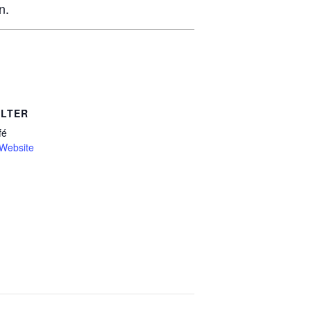
n.
LTER
fé
-Website