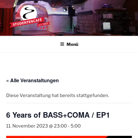
Zum
Inhalt
springen
STUDENTENCAFÉ
Die Kultkneipe in Ulm seit 1977
Menü
« Alle Veranstaltungen
Diese Veranstaltung hat bereits stattgefunden.
6 Years of BASS+COMA / EP1
11. November 2023 @ 23:00
-
5:00