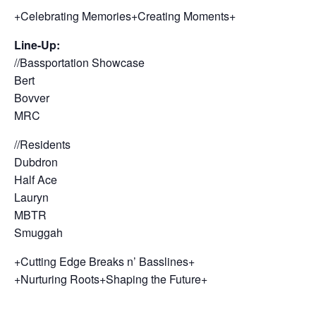
+Celebrating Memories+Creating Moments+
Line-Up:
//Bassportation Showcase
Bert
Bovver
MRC
//Residents
Dubdron
Half Ace
Lauryn
MBTR
Smuggah
+Cutting Edge Breaks n’ Basslines+
+Nurturing Roots+Shaping the Future+