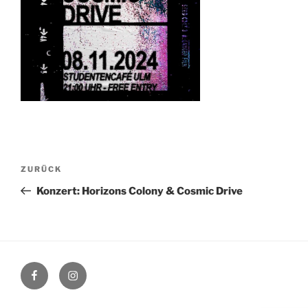
Beitragsnavigation
Vorheriger
ZURÜCK
Beitrag
Konzert: Horizons Colony & Cosmic Drive
Facebook
Instagram