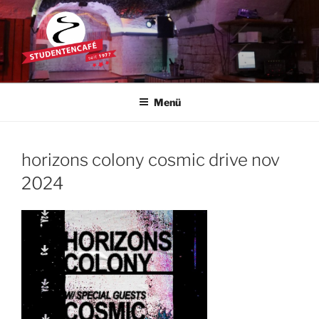
Zum
Inhalt
springen
STUDENTENCAFÉ
Die Kultkneipe in Ulm seit 1977
Menü
horizons colony cosmic drive nov
2024