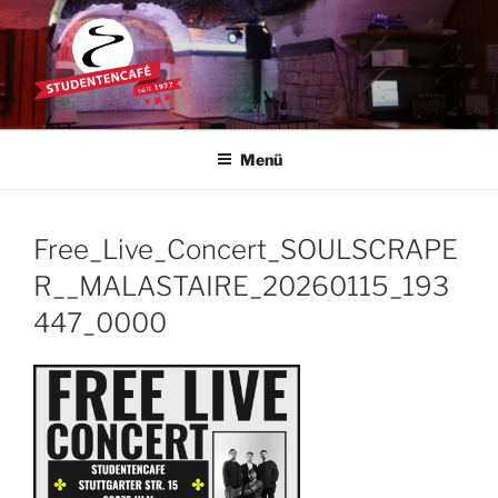
Zum
Inhalt
springen
STUDENTENCAFÉ
Die Kultkneipe in Ulm seit 1977
Menü
Free_Live_Concert_SOULSCRAPE
R__MALASTAIRE_20260115_193
447_0000