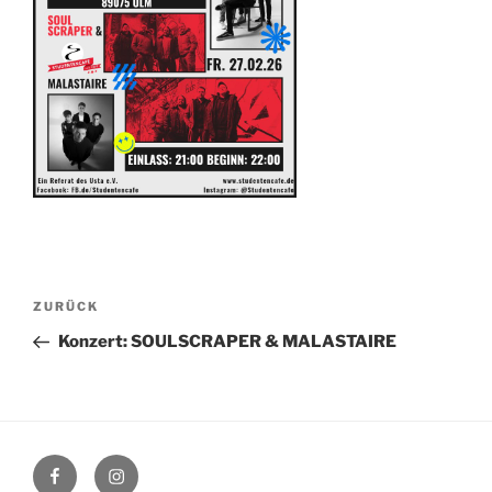
Beitragsnavigation
Vorheriger
ZURÜCK
Beitrag
Konzert: SOULSCRAPER & MALASTAIRE
Facebook
Instagram