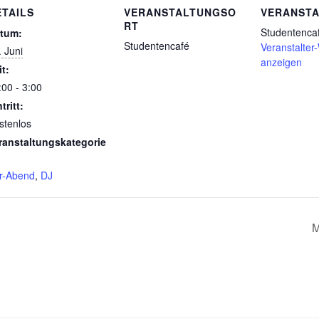
ETAILS
VERANSTALTUNGSO
VERANSTA
RT
Studentenca
tum:
Studentencafé
Veranstalter
. Juni
anzeigen
it:
:00 - 3:00
tritt:
stenlos
ranstaltungskategorie
r-Abend
,
DJ