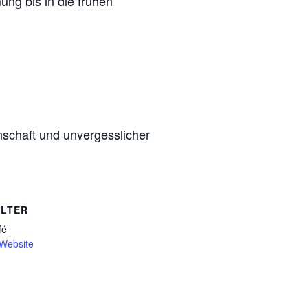
ng bis in die frühen
nschaft und unvergesslicher
LTER
fé
-Website