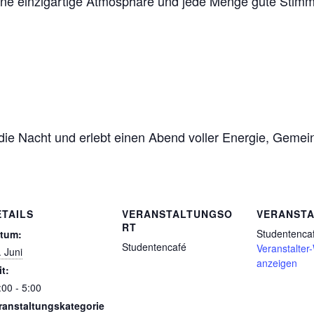
eine einzigartige Atmosphäre und jede Menge gute Stimmu
die Nacht und erlebt einen Abend voller Energie, Gemei
ETAILS
VERANSTALTUNGSO
VERANSTA
RT
Studentenca
tum:
Studentencafé
Veranstalter
. Juni
anzeigen
it:
:00 - 5:00
ranstaltungskategorie