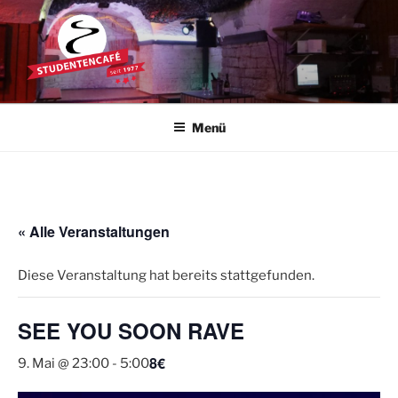
Zum
Inhalt
springen
STUDENTENCAFÉ
Die Kultkneipe in Ulm seit 1977
Menü
« Alle Veranstaltungen
Diese Veranstaltung hat bereits stattgefunden.
SEE YOU SOON RAVE
8€
9. Mai @ 23:00
-
5:00