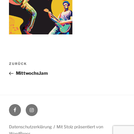
Beitragsnavigation
Vorheriger
ZURÜCK
Beitrag
MittwochsJam
Facebook
Instagram
Datenschutzerklärung
Mit Stolz präsentiert von
WordPress