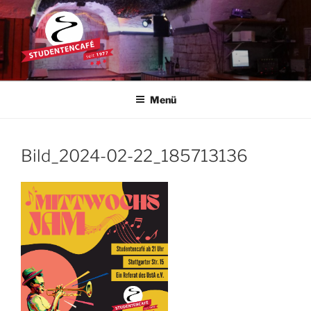
Zum
Inhalt
springen
STUDENTENCAFÉ
Die Kultkneipe in Ulm seit 1977
Menü
Bild_2024-02-22_185713136