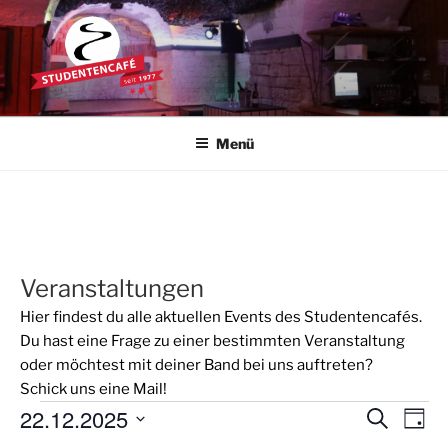
Zum
Inhalt
springen
STUDENTENCAFÉ
Die Kultkneipe in Ulm seit 1977
Menü
Veranstaltungen
Hier findest du alle aktuellen Events des Studentencafés.
Du hast eine Frage zu einer bestimmten Veranstaltung
oder möchtest mit deiner Band bei uns auftreten?
Schick uns eine
Mail
!
Veranstaltungen
22.12.2025
V
V
S
T
u
e
e
a
D