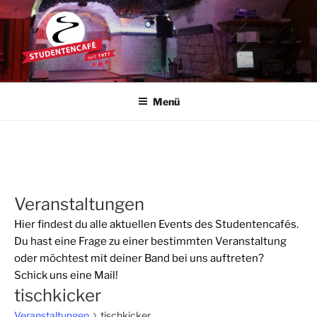
Zum
Inhalt
springen
STUDENTENCAFÉ
Die Kultkneipe in Ulm seit 1977
Menü
Veranstaltungen
Hier findest du alle aktuellen Events des Studentencafés.
Du hast eine Frage zu einer bestimmten Veranstaltung
oder möchtest mit deiner Band bei uns auftreten?
Schick uns eine
Mail
!
tischkicker
Veranstaltungen
tischkicker