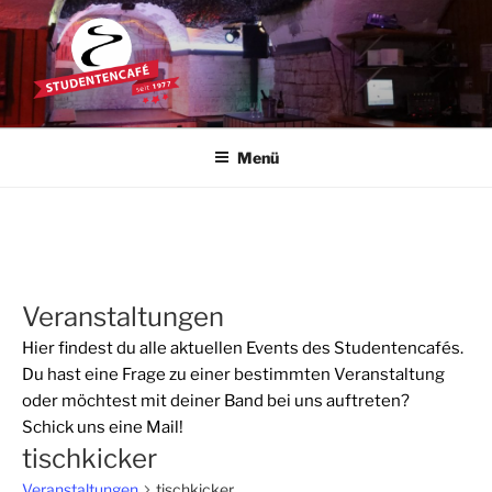
Zum
Inhalt
springen
STUDENTENCAFÉ
Die Kultkneipe in Ulm seit 1977
Menü
Veranstaltungen
Hier findest du alle aktuellen Events des Studentencafés.
Du hast eine Frage zu einer bestimmten Veranstaltung
oder möchtest mit deiner Band bei uns auftreten?
Schick uns eine
Mail
!
tischkicker
Veranstaltungen
tischkicker