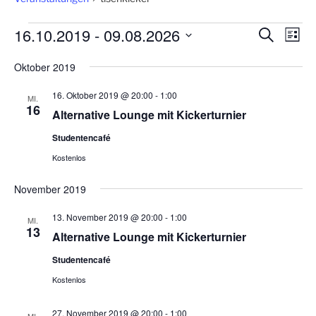
Veranstaltungen
16.10.2019
 - 
09.08.2026
V
V
S
L
u
e
e
i
D
c
Oktober 2019
s
r
a
r
h
t
a
e
t
a
e
16. Oktober 2019 @ 20:00
-
1:00
MI.
n
u
16
n
Alternative Lounge mit Kickerturnier
s
m
s
Studentencafé
t
w
t
a
ä
Kostenlos
a
h
l
November 2019
l
l
t
e
u
t
13. November 2019 @ 20:00
-
1:00
MI.
n
n
13
u
Alternative Lounge mit Kickerturnier
.
g
n
Studentencafé
A
g
n
Kostenlos
e
s
n
27. November 2019 @ 20:00
-
1:00
i