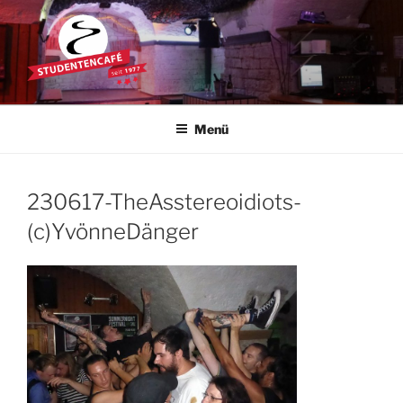
Zum
Inhalt
springen
STUDENTENCAFÉ
Die Kultkneipe in Ulm seit 1977
Menü
230617-TheAsstereoidiots-
(c)YvönneDänger