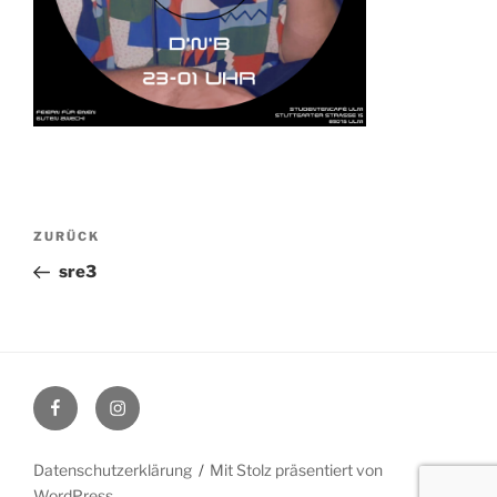
Beitragsnavigation
Vorheriger
ZURÜCK
Beitrag
sre3
Facebook
Instagram
Datenschutzerklärung
Mit Stolz präsentiert von
WordPress