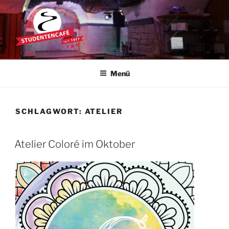
Zum
Inhalt
springen
STUDENTENCAFÉ
Die Kultkneipe in Ulm seit 1977
Menü
SCHLAGWORT:
ATELIER
Atelier Coloré im Oktober